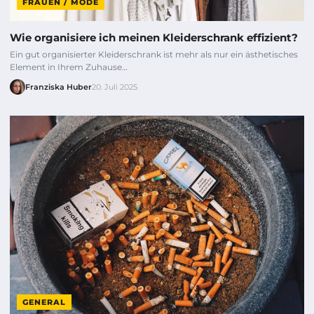
FRAUEN / MODE
Wie organisiere ich meinen Kleiderschrank effizient?
Ein gut organisierter Kleiderschrank ist mehr als nur ein ästhetisches
Element in Ihrem Zuhause…
Franziska Huber
20. Juli 2025
GENERAL