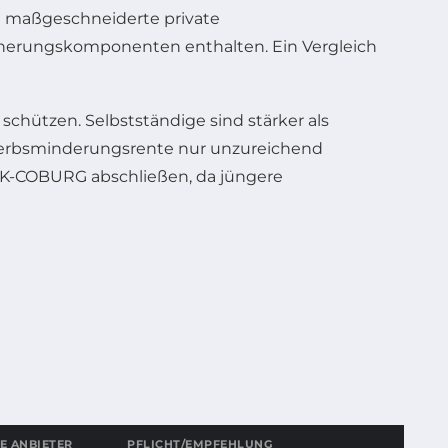
ten maßgeschneiderte private
icherungskomponenten enthalten. Ein Vergleich
 schützen. Selbstständige sind stärker als
rwerbsminderungsrente nur unzureichend
HUK-COBURG abschließen, da jüngere
E ANBIETER
PFLICHT/EMPFEHLUNG