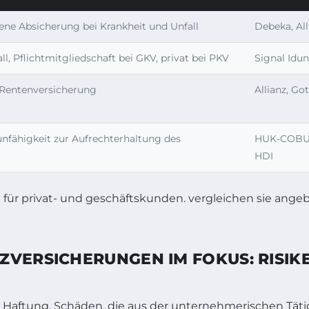
ene Absicherung bei Krankheit und Unfall
Debeka, All
l, Pflichtmitgliedschaft bei GKV, privat bei PKV
Signal Idu
 Rentenversicherung
Allianz, G
nfähigkeit zur Aufrechterhaltung des
HUK-COBU
HDI
ZVERSICHERUNGEN IM FOKUS: RISIK
 Haftung. Schäden, die aus der unternehmerischen Tätig