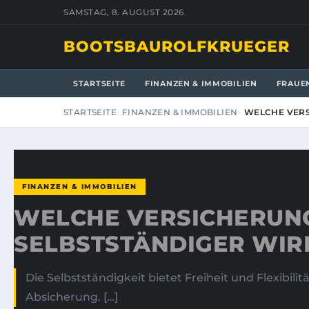
SAMSTAG, 8. AUGUST 2026
BOOTSBAUROLFKRUEGER
STARTSEITE
FINANZEN & IMMOBILIEN
FRAUE
STARTSEITE
FINANZEN & IMMOBILIEN
WELCHE VERS
FINANZEN & IMMOBILIEN
WELCHE VERSICHERUN
SELBSTSTÄNDIGER WIR
Die Selbstständigkeit bietet Freiheit und Flexibil
Absicherung. […]