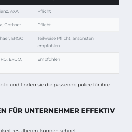
ianz, AXA
Pflicht
na, Gothaer
Pflicht
othaer, ERGO
Teilweise Pflicht, ansonsten
empfohlen
RG, ERGO,
Empfohlen
EN FÜR UNTERNEHMER EFFEKTIV
keit resultieren, können schnell