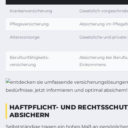
Krankenversicherung
Gesetzlich vorgeschrieb
Pflegeversicherung
Absicherung im Pflegefal
Altersvorsorge
Gesetzliche und private
Berufs­unfähigkeits­
Absicherung bei Berufsu
versicherung
Einkommens
HAFTPFLICHT- UND RECHTSSCHUT
ABSICHERN
Selbstständige tragen ein hohes Maß an persönlicher