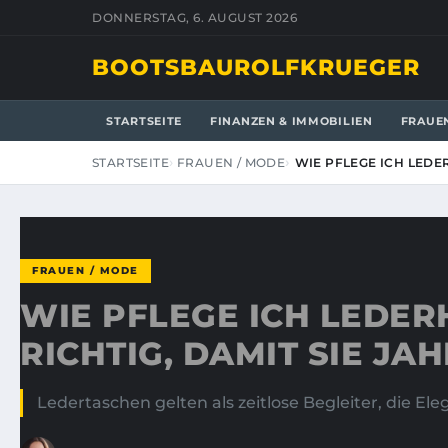
DONNERSTAG, 6. AUGUST 2026
BOOTSBAUROLFKRUEGER
STARTSEITE
FINANZEN & IMMOBILIEN
FRAUE
STARTSEITE
FRAUEN / MODE
WIE PFLEGE ICH LEDE
FRAUEN / MODE
WIE PFLEGE ICH LEDE
RICHTIG, DAMIT SIE J
Ledertaschen gelten als zeitlose Begleiter, die El