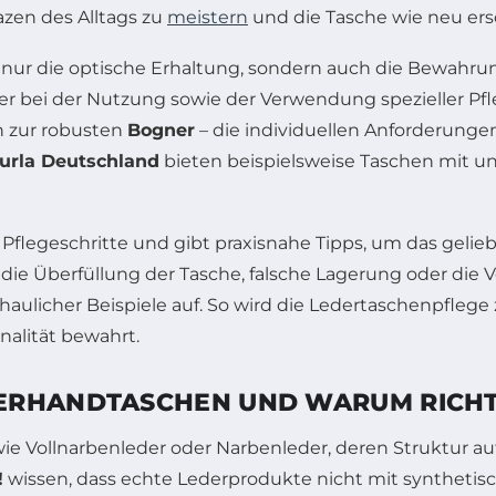
azen des Alltags zu
meistern
und die Tasche wie neu ers
 nur die optische Erhaltung, sondern auch die Bewahrun
r bei der Nutzung sowie der Verwendung spezieller Pfl
n zur robusten
Bogner
– die individuellen Anforderungen
urla Deutschland
bieten beispielsweise Taschen mit un
n Pflegeschritte und gibt praxisnahe Tipps, um das gel
e die Überfüllung der Tasche, falsche Lagerung oder di
aulicher Beispiele auf. So wird die Ledertaschenpflege 
alität bewahrt.
ERHANDTASCHEN UND WARUM RICHTI
ie Vollnarbenleder oder Narbenleder, deren Struktur auf
!
wissen, dass echte Lederprodukte nicht mit synthetisc