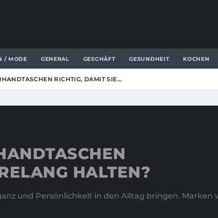
N / MODE
GENERAL
GESCHÄFT
GESUNDHEIT
KOCHEN
RHANDTASCHEN RICHTIG, DAMIT SIE…
RHANDTASCHEN
AHRELANG HALTEN?
eganz und Persönlichkeit in den Alltag bringen. Marken w