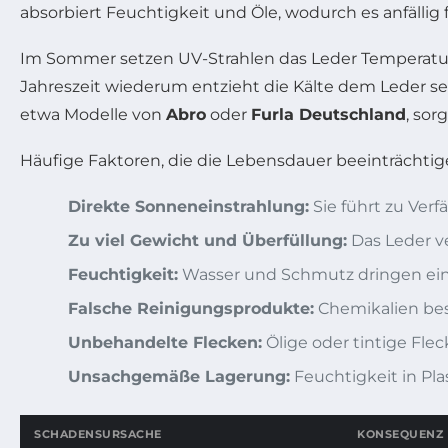
absorbiert Feuchtigkeit und Öle, wodurch es anfällig f
Im Sommer setzen UV-Strahlen das Leder Temperatur
Jahreszeit wiederum entzieht die Kälte dem Leder sei
etwa Modelle von
Abro
oder
Furla Deutschland
, sor
Häufige Faktoren, die die Lebensdauer beeinträchtige
Direkte Sonneneinstrahlung:
Sie führt zu Ver
Zu viel Gewicht und Überfüllung:
Das Leder ve
Feuchtigkeit:
Wasser und Schmutz dringen ein,
Falsche Reinigungsprodukte:
Chemikalien bes
Unbehandelte Flecken:
Ölige oder tintige Fle
Unsachgemäße Lagerung:
Feuchtigkeit in Pla
SCHADENSURSACHE
KONSEQUENZ