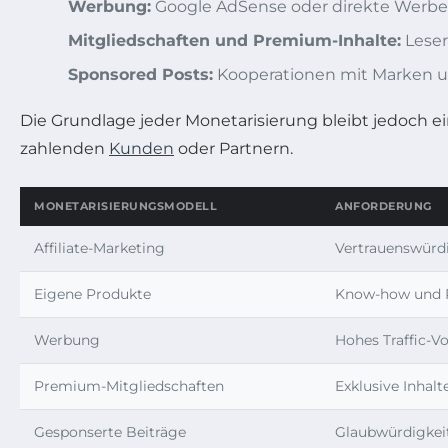
Werbung:
Google AdSense oder direkte Werbep
Mitgliedschaften und Premium-Inhalte:
Leser
Sponsored Posts:
Kooperationen mit Marken un
Die Grundlage jeder Monetarisierung bleibt jedoch e
zahlenden
Kunden
oder Partnern.
MONETARISIERUNGSMODELL
ANFORDERUNG
Affiliate-Marketing
Vertrauenswürd
Eigene Produkte
Know-how und P
Werbung
Hohes Traffic-
Premium-Mitgliedschaften
Exklusive Inhalt
Gesponserte Beiträge
Glaubwürdigkei