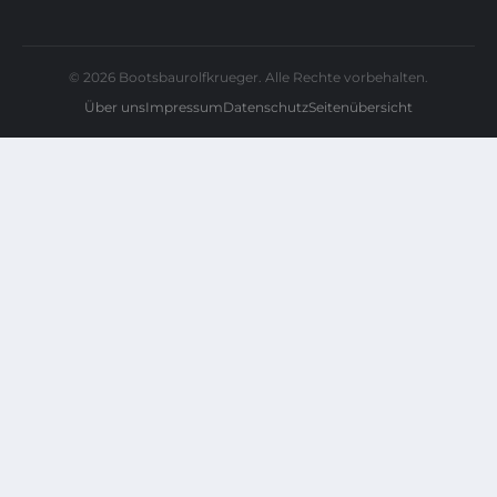
© 2026 Bootsbaurolfkrueger. Alle Rechte vorbehalten.
Über uns
Impressum
Datenschutz
Seitenübersicht