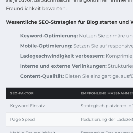
als je zuvor, da Suchmaschinenalgorithmen immer i
Freundlichkeit bewerten.
Wesentliche SEO-Strategien für Blog starten und
Keyword-Optimierung:
Nutzen Sie primäre un
Mobile-Optimierung:
Setzen Sie auf responsive
Ladegeschwindigkeit verbessern:
Komprimiere
Interne und externe Verlinkungen:
Strukturier
Content-Qualität:
Bieten Sie einzigartige, ausf
SEO-FAKTOR
EMPFOHLENE MASSNAHMEN
Keyword-Einsatz
Strategisch platzieren in 
Page Speed
Reduzierung der Ladezei
Mobile-Freundlichkeit
Responsive Design verw