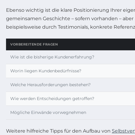
Ebenso wichtig ist die klare Positionierung Ihrer ei
gemeinsamen Geschichte – sofern vorhanden – aber
beispielsweise durch Testimonials, konkrete Referenz
VORBEREITENDE FRAGEN
Wie ist die bisherige Kundenerfahrung?
Worin liegen Kundenbedürfnisse?
Welche Herausforderungen bestehen?
Wie werden Entscheidungen getroffen?
Mögliche Einwände vorwegnehmen
Weitere hilfreiche Tipps für den Aufbau von
Selbstver