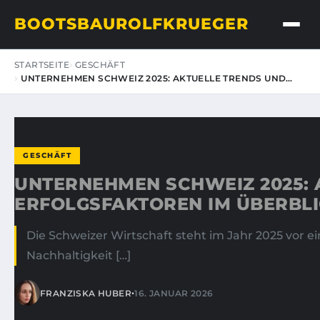
BOOTSBAUROLFKRUEGER
STARTSEITE
GESCHÄFT
UNTERNEHMEN SCHWEIZ 2025: AKTUELLE TRENDS UND…
GESCHÄFT
UNTERNEHMEN SCHWEIZ 2025: 
ERFOLGSFAKTOREN IM ÜBERBL
Die Schweizer Wirtschaft steht im Jahr 2025 vor
Nachhaltigkeit […]
•
FRANZISKA HUBER
16. JANUAR 2026