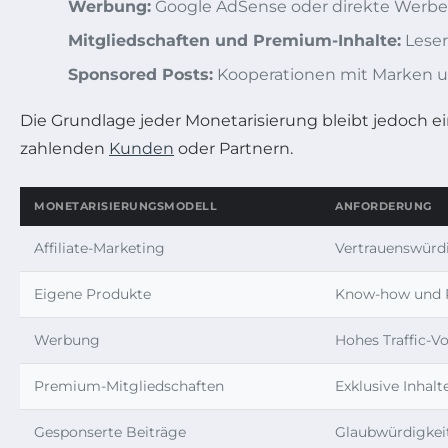
Werbung:
Google AdSense oder direkte Werbep
Mitgliedschaften und Premium-Inhalte:
Leser
Sponsored Posts:
Kooperationen mit Marken un
Die Grundlage jeder Monetarisierung bleibt jedoch e
zahlenden
Kunden
oder Partnern.
MONETARISIERUNGSMODELL
ANFORDERUNG
Affiliate-Marketing
Vertrauenswürd
Eigene Produkte
Know-how und P
Werbung
Hohes Traffic-
Premium-Mitgliedschaften
Exklusive Inhalt
Gesponserte Beiträge
Glaubwürdigkei