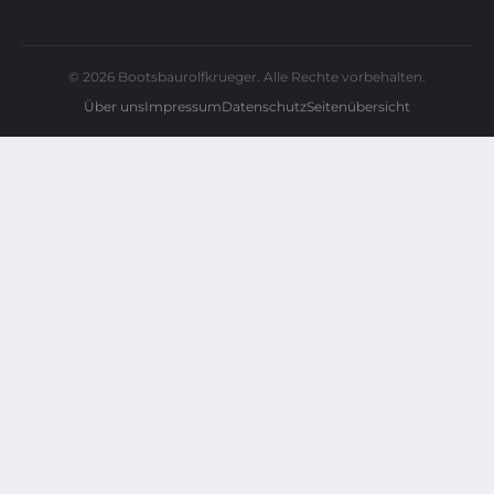
© 2026 Bootsbaurolfkrueger. Alle Rechte vorbehalten.
Über uns
Impressum
Datenschutz
Seitenübersicht