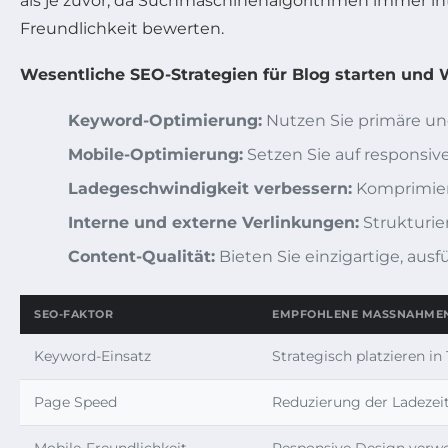
als je zuvor, da Suchmaschinenalgorithmen immer i
Freundlichkeit bewerten.
Wesentliche SEO-Strategien für Blog starten und
Keyword-Optimierung:
Nutzen Sie primäre un
Mobile-Optimierung:
Setzen Sie auf responsive
Ladegeschwindigkeit verbessern:
Komprimiere
Interne und externe Verlinkungen:
Strukturier
Content-Qualität:
Bieten Sie einzigartige, ausf
SEO-FAKTOR
EMPFOHLENE MASSNAHMEN
Keyword-Einsatz
Strategisch platzieren in 
Page Speed
Reduzierung der Ladezei
Mobile-Freundlichkeit
Responsive Design verw