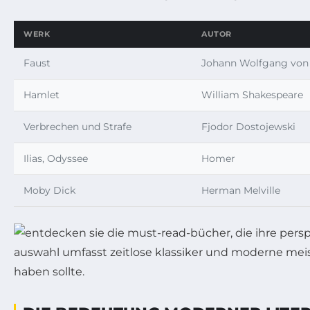
WERK
AUTOR
Faust
Johann Wolfgang von
Hamlet
William Shakespeare
Verbrechen und Strafe
Fjodor Dostojewski
Ilias, Odyssee
Homer
Moby Dick
Herman Melville