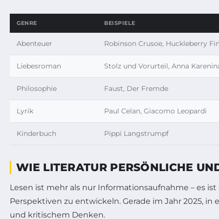
GENRE
BEISPIELE
Abenteuer
Robinson Crusoe, Huckleberry Fi
Liebesroman
Stolz und Vorurteil, Anna Karenin
Philosophie
Faust, Der Fremde
Lyrik
Paul Celan, Giacomo Leopardi
Kinderbuch
Pippi Langstrumpf
WIE LITERATUR PERSÖNLICHE UN
Lesen ist mehr als nur Informationsaufnahme – es ist
Perspektiven zu entwickeln. Gerade im Jahr 2025, in
und kritischem Denken.