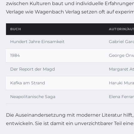
zwischen Kulturen baut und individuelle Erfahrungen 
Verlage wie Wagenbach Verlag setzen oft auf experim
BUCH
AUTORIN/AU
Hundert Jahre Einsamkeit
Gabriel Gar
1984
George Orw
Der Report der Magd
Margaret A
Kafka am Strand
Haruki Mur
Neapolitanische Saga
Elena Ferra
Die Auseinandersetzung mit moderner Literatur hilft
entwickeln. Sie ist damit ein unverzichtbarer Teil ein