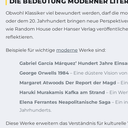
DIE BEDEUTUNG MODERNER LITER
Obwohl Klassiker viel bewundert werden, darf die m
oder dem 20. Jahrhundert bringen neue Perspektiven 
wie Random House oder Hanser Verlag veröffentlic
reflektieren.
Beispiele für wichtige
moderne
Werke sind:
Gabriel García Márquez’ Hundert Jahre Eins
George Orwells 1984
– Eine düstere Vision von
Margaret Atwoods Der Report der Magd
– Ein
Haruki Murakamis Kafka am Strand
– Ein Wer
Elena Ferrantes Neapolitanische Saga
– Ein i
Jahrhunderts.
Diese Werke erweitern das Verständnis für kulturell