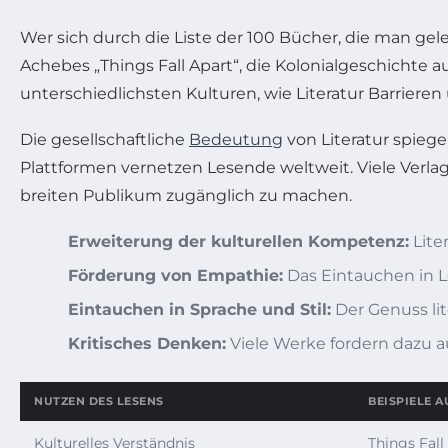
Wer sich durch die Liste der 100 Bücher, die man gele
Achebes „Things Fall Apart“, die Kolonialgeschichte
unterschiedlichsten Kulturen, wie Literatur Barriere
Die gesellschaftliche
Bedeutung
von Literatur spiegel
Plattformen vernetzen Lesende weltweit. Viele Verla
breiten Publikum zugänglich zu machen.
Erweiterung der kulturellen Kompetenz:
Lite
Förderung von Empathie:
Das Eintauchen in L
Eintauchen in Sprache und Stil:
Der Genuss lit
Kritisches Denken:
Viele Werke fordern dazu a
NUTZEN DES LESENS
BEISPIELE A
Kulturelles Verständnis
Things Fall