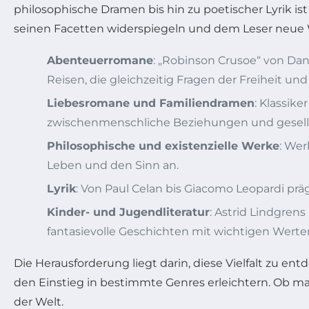
philosophische Dramen bis hin zu poetischer Lyrik is
seinen Facetten widerspiegeln und dem Leser neue 
Abenteuerromane
: „Robinson Crusoe“ von Da
Reisen, die gleichzeitig Fragen der Freiheit 
Liebesromane und Familiendramen
: Klassike
zwischenmenschliche Beziehungen und gesells
Philosophische und existenzielle Werke
: Wer
Leben und den Sinn an.
Lyrik
: Von Paul Celan bis Giacomo Leopardi prä
Kinder- und Jugendliteratur
: Astrid Lindgren
fantasievolle Geschichten mit wichtigen Werte
Die Herausforderung liegt darin, diese Vielfalt zu en
den Einstieg in bestimmte Genres erleichtern. Ob man
der Welt.