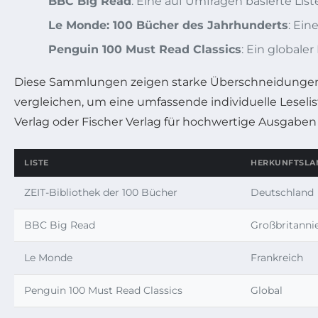
BBC Big Read
: Eine auf Umfragen basierte Lis
Le Monde: 100 Bücher des Jahrhunderts
: Ein
Penguin 100 Must Read Classics
: Ein globale
Diese Sammlungen zeigen starke Überschneidungen, ab
vergleichen, um eine umfassende individuelle Leselis
Verlag oder Fischer Verlag für hochwertige Ausgaben
LISTE
HERKUNFTSLA
ZEIT-Bibliothek der 100 Bücher
Deutschland
BBC Big Read
Großbritanni
Le Monde
Frankreich
Penguin 100 Must Read Classics
Global